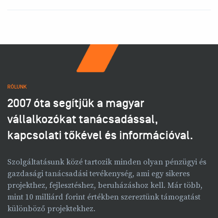
RÓLUNK
2007 óta segítjük a magyar
vállalkozókat tanácsadással,
kapcsolati tőkével és információval.
Szolgáltatásunk közé tartozik minden olyan pénzügyi és
gazdasági tanácsadási tevékenység, ami egy sikeres
projekthez, fejlesztéshez, beruházáshoz kell. Már több,
mint 10 milliárd forint értékben szereztünk támogatást
különböző projektekhez.