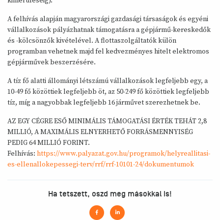
kimerüléséig).
A felhívás alapján magyarországi gazdasági társaságok és egyéni
vállalkozások pályázhatnak támogatásra a gépjármű-kereskedők
és -kölcsönzők kivételével. A flottaszolgáltatók külön
programban vehetnek majd fel kedvezményes hitelt elektromos
gépjárművek beszerzésére.
A tíz fő alatti állományi létszámú vállalkozások legfeljebb egy, a
10-49 fő közöttiek legfeljebb öt, az 50-249 fő közöttiek legfeljebb
tíz, míg a nagyobbak legfeljebb 16 járművet szerezhetnek be.
AZ EGY CÉGRE ESŐ MINIMÁLIS TÁMOGATÁSI ÉRTÉK TEHÁT 2,8
MILLIÓ, A MAXIMÁLIS ELNYERHETŐ FORRÁSMENNYISÉG
PEDIG 64 MILLIÓ FORINT.
Felhívás:
https://www.palyazat.gov.hu/programok/helyreallitasi-
es-ellenallokepessegi-terv/rrf/rrf-10101-24/dokumentumok
Ha tetszett, oszd meg másokkal is!