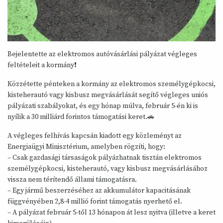
Bejelentette az elektromos autóvásárlási pályázat végleges
feltételeit a kormány❗️
Közzétette pénteken a kormány az elektromos személygépkocsi,
kisteherautó vagy kisbusz megvásárlását segítő végleges uniós
pályázati szabályokat, és egy hónap múlva, február 5-én ki is
nyílik a 30 milliárd forintos támogatási keret.🚗
A végleges felhívás kapcsán kiadott egy közleményt az
Energiaügyi Minisztérium, amelyben rögzíti, hogy:
– Csak gazdasági társaságok pályázhatnak tisztán elektromos
személygépkocsi, kisteherautó, vagy kisbusz megvásárlásához
vissza nem térítendő állami támogatásra.
– Egy jármű beszerzéséhez az akkumulátor kapacitásának
függvényében 2,8-4 millió forint támogatás nyerhető el.
– A pályázat február 5-től 13 hónapon át lesz nyitva (illetve a keret