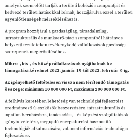
amelyek szem előtt tartják a területi kohézió szempontjait és
kedvező területi hatásokkal bírnak, hozzájárulva ezzel a területi
egyenlőtlenségek mérsékléséhez is.
A program hozzájárul a gazdaságilag, társadalmilag,
infrastrukturális és munkaerő-piaci szempontból hátrányos
helyzetű területeken tevékenykedő vállalkozások gazdasági
szerepének megerősítéséhez.
Mikro-, kis-, és középvállalkozások nyújthatnak be
támogatási kérelmet 2022. január 19-től 2022. február 3-ig.
Az igényelhető feltételesen vissza nem térítendő támogatás
összege: minimum 10 000 000 Ft, maximum 200 000 000 Ft.
A felhívás keretében lehetőség van technológiai fejlesztést
eredményező új eszközök beszerzésére, infrastrukturális és
ingatlan beruházásra, tanácsadási, – és képzési szolgáltatások
igénybevételére, megújuló energiaforrást hasznosító
technológiák alkalmazására, valamint információs technológia-
fejlesztésre.