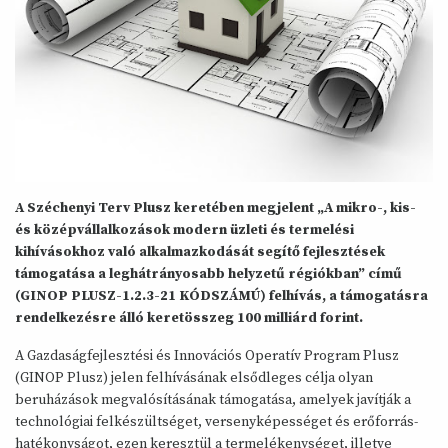
A Széchenyi Terv Plusz keretében megjelent „A mikro-, kis-
és középvállalkozások modern üzleti és termelési
kihívásokhoz való alkalmazkodását segítő fejlesztések
támogatása a leghátrányosabb helyzetű régiókban” című
(GINOP PLUSZ-1.2.3-21 KÓDSZÁMÚ) felhívás, a támogatásra
rendelkezésre álló keretösszeg 100 milliárd forint.
A Gazdaságfejlesztési és Innovációs Operatív Program Plusz
(GINOP Plusz) jelen felhívásának elsődleges célja olyan
beruházások megvalósításának támogatása, amelyek javítják a
technológiai felkészültséget, versenyképességet és erőforrás-
hatékonyságot, ezen keresztül a termelékenységet, illetve