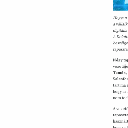
Hogyan a
a vállal
digitáli
A Deloit
beszélge
tapaszta
Négy ta
vezetőj
Tamás
,
Salesfor
tart ma 
hogy az
nem tec
A vezető
tapaszt
használt
hosszada