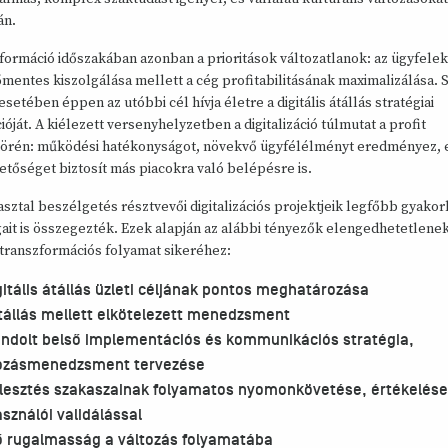
án.
formáció időszakában azonban a prioritások változatlanok: az ügyfelek
entes kiszolgálása mellett a cég profitabilitásának maximalizálása. 
 esetében éppen az utóbbi cél hívja életre a digitális átállás stratégiai
óját. A kiélezett versenyhelyzetben a digitalizáció túlmutat a profit
örén: működési hatékonyságot, növekvő ügyfélélményt eredményez, e
etőséget biztosít más piacokra való belépésre is.
sztal beszélgetés résztvevői digitalizációs projektjeik legfőbb gyakorl
ait is összegezték. Ezek alapján az alábbi tényezők elengedhetetlene
s transzformációs folyamat sikeréhez:
gitális átállás üzleti céljának pontos meghatározása
tállás mellett elkötelezett menedzsment
ndolt belső implementációs és kommunikációs stratégia,
ozásmenedzsment tervezése
jlesztés szakaszainak folyamatos nyomonkövetése, értékelése
asználói validálással
ő rugalmasság a változás folyamatába