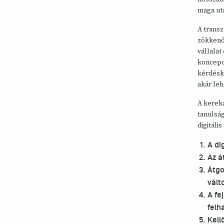
maga ut
A transz
zökkenőm
vállalat
koncepci
kérdésk
akár leh
A kereka
tanulság
digitáli
A di
Az á
Átgo
vált
A fe
felh
Kell