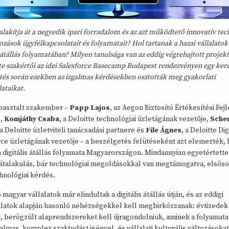
lakítja át a negyedik ipari forradalom és az azt működtető innovatív tec
kozások ügyfélkapcsolatait és folyamatait? Hol tartanak a hazai vállalatok
s átállás folyamatában? Milyen tanulsága van az eddig végrehajtott proje
te szakértői az idei Salesforce Basecamp Budapest rendezvényen egy ker
tés során ezekben az izgalmas kérdésekben osztották meg gyakorlati
lataikat.
pasztalt szakember –
Papp Lajos
, az Aegon Biztosító Értékesítési Fejl
e,
Komjáthy Csaba
, a Deloitte technológiai üzletágának vezetője,
Sche
 a Deloitte üzletviteli tanácsadási partnere és
File Ágnes
, a Deloitte Dig
ce üzletágának vezetője – a beszélgetés felütéseként azt elemezték, 
a digitális átállás folyamata Magyarországon. Mindannyian egyetértett
 átalakulás, bár technológiai megoldásokkal van megtámogatva, elsős
hnológiai kérdés.
 magyar vállalatok már elindultak a digitális átállás útján, és az eddigi
alatok alapján hasonló nehézségekkel kell megbirkózzanak: évtizedek
, berögzült alaprendszereket kell újragondolniuk, aminek a folyamata
lmas, komplex szaktudást igényel, és vállalati kulturális változásokat