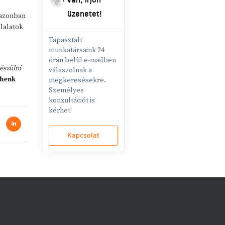
van, írjon
üzenetet!
 azonban
lalatok
Tapasztalt
munkatársaink 24
órán belül e-mailben
észülni
válaszolnak a
henk
megkeresésekre.
Személyes
konzultációt is
kérhet!
Kapcsolat