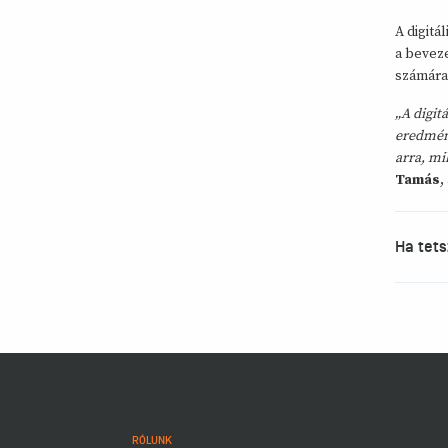
A digitá
a beveze
számára
„A digit
eredmény
arra, mi
Tamás
,
Ha tets
RÓLUNK