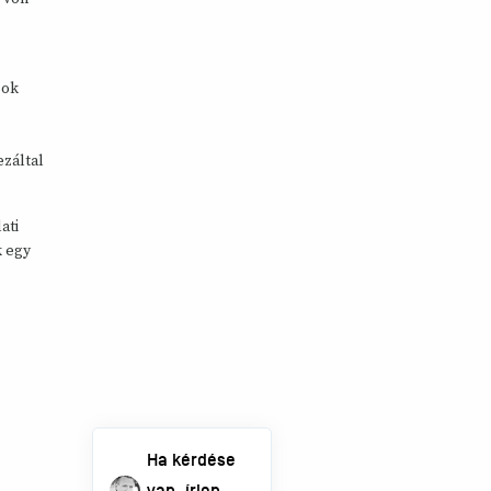
Sok
záltal
ati
k egy
Ha kérdése