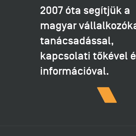
2007 óta segítjük a
magyar vállalkozók
tanácsadással,
kapcsolati tőkével 
információval.
[mc4wp_form id="83"]