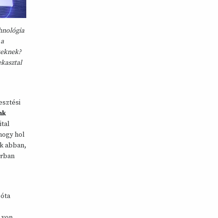
hnológia
 a
kteknek?
ekasztal
esztési
nk
ital
hogy hol
ek abban,
orban
 óta
 von