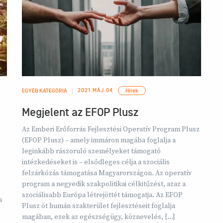
2021.MÁJ.04
EGYÉB KATEGÓRIA
Hírek
Megjelent az EFOP Plusz
Az Emberi Erőforrás Fejlesztési Operatív Program Plusz
(EFOP Plusz) – amely immáron magába foglalja a
leginkább rászoruló személyeket támogató
intézkedéseket is – elsődleges célja a szociális
felzárkózás támogatása Magyarországon. Az operatív
program a negyedik szakpolitikai célkitűzést, azaz a
szociálisabb Európa létrejöttét támogatja. Az EFOP
s
Plusz öt humán szakterület fejlesztéseit foglalja
magában, ezek az egészségügy, köznevelés, […]