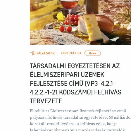
2021.MÁJ.04
PÁLYÁZATOK
Hírek
TÁRSADALMI EGYEZTETÉSEN AZ
ÉLELMISZERIPARI ÜZEMEK
FEJLESZTÉSE CÍMŰ (VP3-4.2.1-
4.2.2.-1-21 KÓDSZÁMÚ) FELHÍVÁS
TERVEZETE
Elindult az Élelmiszeripari üzemek fejlesztése című
pályázati felhívás társadalmi egyeztetése, 50 milliárdo
keret áll rendelkezésre. A felhívás célja, hogy
lehetőséget biztosítson a mezőgazdasági termelők,