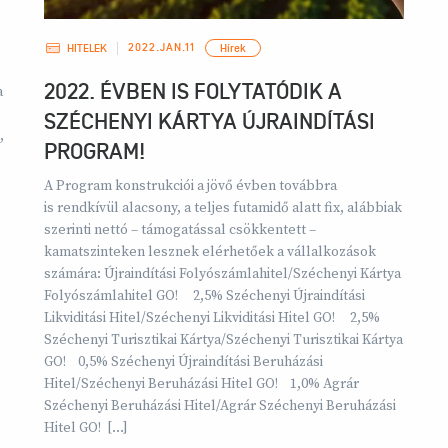
2022.JAN.11
HITELEK
Hírek
2022. ÉVBEN IS FOLYTATÓDIK A
a
SZÉCHENYI KÁRTYA ÚJRAINDÍTÁSI
,
PROGRAM!
A Program konstrukciói a jövő évben továbbra
is rendkívül alacsony, a teljes futamidő alatt fix, alábbiak
szerinti nettó – támogatással csökkentett –
kamatszinteken lesznek elérhetőek a vállalkozások
számára: Újraindítási Folyószámlahitel/Széchenyi Kártya
Folyószámlahitel GO! 2,5% Széchenyi Újraindítási
Likviditási Hitel/Széchenyi Likviditási Hitel GO! 2,5%
Széchenyi Turisztikai Kártya/Széchenyi Turisztikai Kártya
GO! 0,5% Széchenyi Újraindítási Beruházási
Hitel/Széchenyi Beruházási Hitel GO! 1,0% Agrár
Széchenyi Beruházási Hitel/Agrár Széchenyi Beruházási
Hitel GO! […]