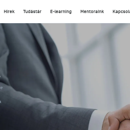
Hírek
Tudástár
E-learning
Mentoraink
Kapcsol
!
re
a