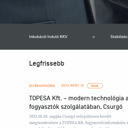
Inkubáció Induló KKV
Stabilizác
Legfrissebb
2022.MÁRC.10
EGYÉB KATEGÓRIA
Hírek
TOPESA Kft. – modern technológia 
fogyasztók szolgálatában, Csurgó
2023.03.05. napján Csurgó településen került
megrendezésre a TOPESA Kft. fogyasztói információs 