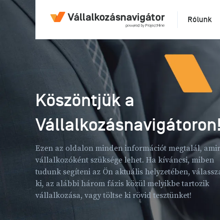
Rólunk
Köszöntjük a
Vállalkozásnavigátoron
Ezen az oldalon minden információt megtalál, ami
vállalkozóként szüksége lehet. Ha kíváncsi, miben
tudunk segíteni az Ön aktuális helyzetében, válassz
ki, az alábbi három fázis közül melyikbe tartozik
vállalkozása, vagy töltse ki rövid tesztünket!