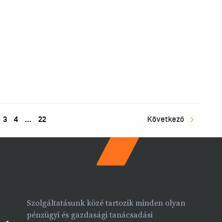
3
4
…
22
Következő
Szolgáltatásunk közé tartozik minden olyan
pénzügyi és gazdasági tanácsadási