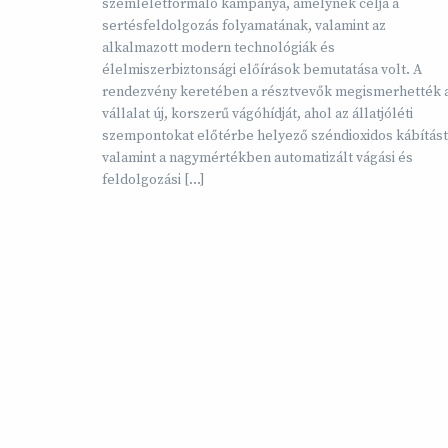
szemléletformáló kampánya, amelynek célja a
sertésfeldolgozás folyamatának, valamint az
alkalmazott modern technológiák és
élelmiszerbiztonsági előírások bemutatása volt. A
rendezvény keretében a résztvevők megismerhették 
vállalat új, korszerű vágóhídját, ahol az állatjóléti
szempontokat előtérbe helyező széndioxidos kábítást
valamint a nagymértékben automatizált vágási és
feldolgozási […]