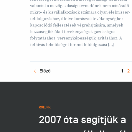
valamint a mezőgazdasági termelőnek nem minősülő
mikro- és kisvállalkozások számára olyan élelmiszer-
feldolgozáshoz, illetve borászati tevékenységhez
kapcsolódó fejlesztések végrehajtására, amelyek
hozzásegítik őket tevékenységük gazdaságos
folytatásához, versenyképességük javításához. A
felhívás lehetőséget teremt feldolgozási […]
Előző
1
2
RÓLUNK
2007 óta segítjük a