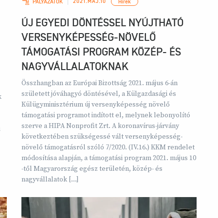
2021.MÁJ.10
PÁLYÁZATOK
Hírek
ÚJ EGYEDI DÖNTÉSSEL NYÚJTHATÓ
VERSENYKÉPESSÉG-NÖVELŐ
TÁMOGATÁSI PROGRAM KÖZÉP- ÉS
NAGYVÁLLALATOKNAK
Összhangban az Európai Bizottság 2021. május 6-án
született jóváhagyó döntésével, a Külgazdasági és
k
Külügyminisztérium új versenyképesség növelő
támogatási programot indított el, melynek lebonyolító
szerve a HIPA Nonprofit Zrt. A koronavírus-járvány
i
következtében szükségessé vált versenyképesség-
növelő támogatásról szóló 7/2020. (IV.16.) KKM rendelet
módosítása alapján, a támogatási program 2021. május 10
-től Magyarország egész területén, közép- és
nagyvállalatok […]