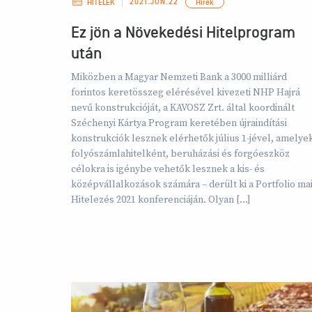
2021.JÚN.22
HITELEK
Hírek
Ez jön a Növekedési Hitelprogram
után
Miközben a Magyar Nemzeti Bank a 3000 milliárd
forintos keretösszeg elérésével kivezeti NHP Hajrá
nevű konstrukcióját, a KAVOSZ Zrt. által koordinált
Széchenyi Kártya Program keretében újraindítási
konstrukciók lesznek elérhetők július 1-jével, amelye
folyószámlahitelként, beruházási és forgóeszköz
célokra is igénybe vehetők lesznek a kis- és
középvállalkozások számára – derült ki a Portfolio ma
Hitelezés 2021 konferenciáján. Olyan […]