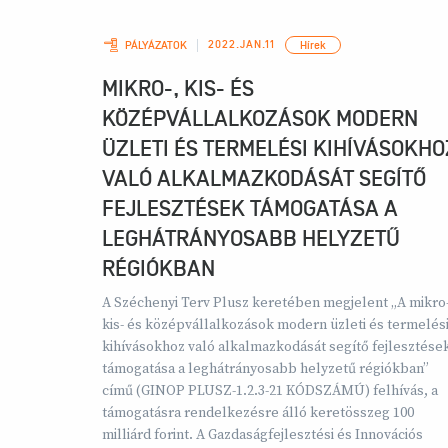
2022.JAN.11
PÁLYÁZATOK
Hírek
MIKRO-, KIS- ÉS
KÖZÉPVÁLLALKOZÁSOK MODERN
ÜZLETI ÉS TERMELÉSI KIHÍVÁSOKHO
VALÓ ALKALMAZKODÁSÁT SEGÍTŐ
FEJLESZTÉSEK TÁMOGATÁSA A
LEGHÁTRÁNYOSABB HELYZETŰ
RÉGIÓKBAN
A Széchenyi Terv Plusz keretében megjelent „A mikro-
kis- és középvállalkozások modern üzleti és termelés
kihívásokhoz való alkalmazkodását segítő fejlesztése
támogatása a leghátrányosabb helyzetű régiókban”
című (GINOP PLUSZ-1.2.3-21 KÓDSZÁMÚ) felhívás, a
támogatásra rendelkezésre álló keretösszeg 100
milliárd forint. A Gazdaságfejlesztési és Innovációs