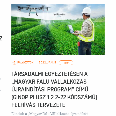
Z
2022.JAN.11
PÁLYÁZATOK
Hírek
TÁRSADALMI EGYEZTETÉSEN A
,
„MAGYAR FALU VÁLLALKOZÁS-
i
ÚJRAINDÍTÁSI PROGRAM” CÍMŰ
k
(GINOP PLUSZ 1.2.2-22 KÓDSZÁMÚ)
FELHÍVÁS TERVEZETE
Elindult a „Magyar Falu Vállalkozás-újraindítási